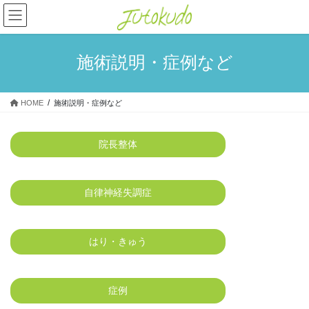
コ
ナ
ン
ビ
テ
ゲ
ン
ー
施術説明・症例など
ツ
シ
へ
ョ
ス
ン
HOME
施術説明・症例など
キ
に
ッ
移
プ
動
院長整体
自律神経失調症
はり・きゅう
症例