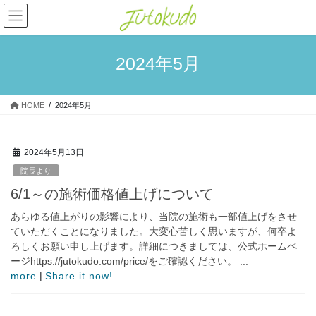
コ
ナ
ン
ビ
テ
ゲ
ン
ー
2024年5月
ツ
シ
へ
ョ
ス
ン
HOME
2024年5月
キ
に
ッ
移
プ
動
2024年5月13日
院長より
6/1～の施術価格値上げについて
あらゆる値上がりの影響により、当院の施術も一部値上げをさせ
ていただくことになりました。大変心苦しく思いますが、何卒よ
ろしくお願い申し上げます。詳細につきましては、公式ホームペ
ージhttps://jutokudo.com/price/をご確認ください。 ...
more
|
Share it now!