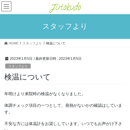
コ
ナ
ン
ビ
テ
ゲ
ン
ー
スタッフより
ツ
シ
へ
ョ
ス
ン
HOME
スタッフより
検温について
キ
に
ッ
移
プ
動
2023年1月5日
/ 最終更新日時 :
2023年1月5日
スタッフより
検温について
年明けより来院時の検温がなくなりました。
体調チェック項目の一つとして、発熱がないかの確認はしていま
す。
不安な方には体温計をお貸ししています。いつでもお声がけ下さ